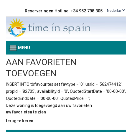
Reserveringen Hotline: +34 952 798 305
MENU
AAN FAVORIETEN
TOEVOEGEN
INSERT INTO tbfavourites set favtype = '0', usrId = '562474412',
propId = '82705', availabilityId = '0', QuotedStartDate = '00-00-00',
QuotedEndDate = '00-00-00', QuotedPrice = '';
Deze woning is toegevoegd aan uw favorieten
uw favorieten te zien
terug te keren