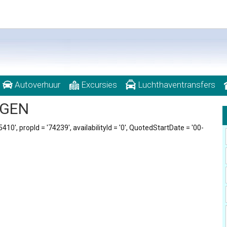
Autoverhuur
Excursies
Luchthaventransfers
EGEN
10', propId = '74239', availabilityId = '0', QuotedStartDate = '00-