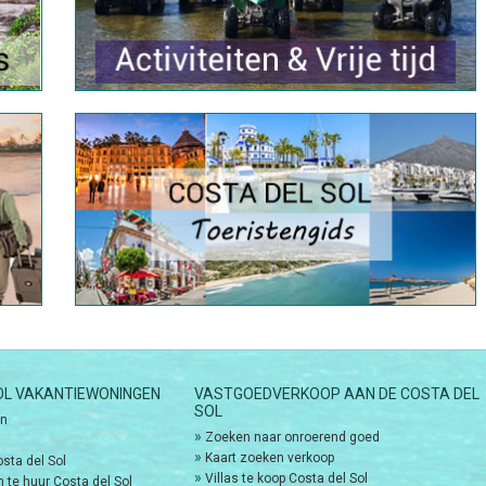
OL VAKANTIEWONINGEN
VASTGOEDVERKOOP AAN DE COSTA DEL
SOL
en
»
Zoeken naar onroerend goed
»
Kaart zoeken verkoop
osta del Sol
»
Villas te koop Costa del Sol
 te huur Costa del Sol