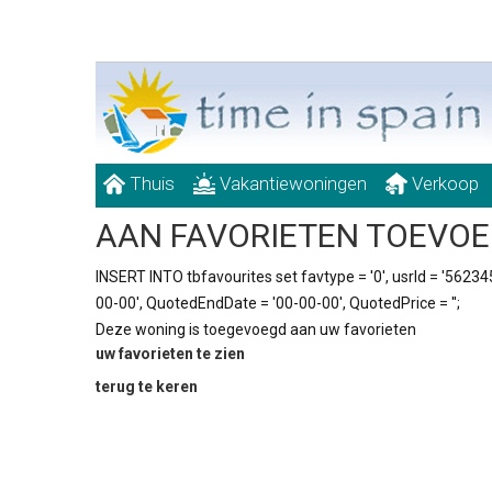
Thuis
Vakantiewoningen
Verkoop
AAN FAVORIETEN TOEVO
INSERT INTO tbfavourites set favtype = '0', usrId = '5623454
00-00', QuotedEndDate = '00-00-00', QuotedPrice = '';
Deze woning is toegevoegd aan uw favorieten
uw favorieten te zien
terug te keren