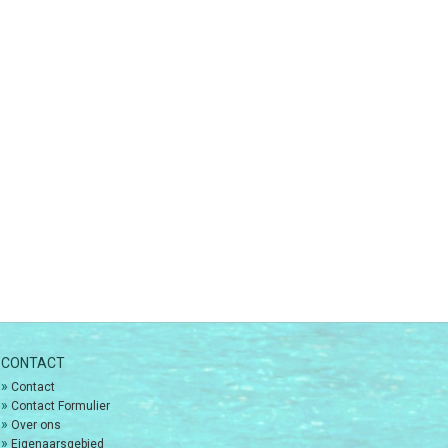
CONTACT
»
Contact
»
Contact Formulier
»
Over ons
»
Eigenaarsgebied