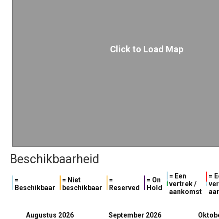
Click to Load Map
Beschikbaarheid
= Een
= E
=
= Niet
=
= On
vertrek /
ver
Beschikbaar
beschikbaar
Reserved
Hold
aankomst
aa
Augustus 2026
September 2026
Oktob