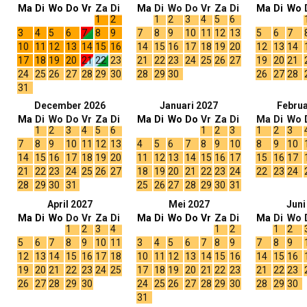
Ma
Di
Wo
Do
Vr
Za
Di
Ma
Di
Wo
Do
Vr
Za
Di
Ma
Di
Wo
1
2
1
2
3
4
5
6
3
4
5
6
7
8
9
7
8
9
10
11
12
13
5
6
7
10
11
12
13
14
15
16
14
15
16
17
18
19
20
12
13
14
17
18
19
20
21
22
23
21
22
23
24
25
26
27
19
20
21
24
25
26
27
28
29
30
28
29
30
26
27
28
31
December 2026
Januari 2027
Februa
Ma
Di
Wo
Do
Vr
Za
Di
Ma
Di
Wo
Do
Vr
Za
Di
Ma
Di
Wo
1
2
3
4
5
6
1
2
3
1
2
3
7
8
9
10
11
12
13
4
5
6
7
8
9
10
8
9
10
14
15
16
17
18
19
20
11
12
13
14
15
16
17
15
16
17
21
22
23
24
25
26
27
18
19
20
21
22
23
24
22
23
24
28
29
30
31
25
26
27
28
29
30
31
April 2027
Mei 2027
Juni
Ma
Di
Wo
Do
Vr
Za
Di
Ma
Di
Wo
Do
Vr
Za
Di
Ma
Di
Wo
1
2
3
4
1
2
1
2
5
6
7
8
9
10
11
3
4
5
6
7
8
9
7
8
9
12
13
14
15
16
17
18
10
11
12
13
14
15
16
14
15
16
19
20
21
22
23
24
25
17
18
19
20
21
22
23
21
22
23
26
27
28
29
30
24
25
26
27
28
29
30
28
29
30
31