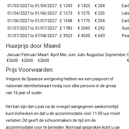
01/03/2027 to 01/04/2027
£ 1243
€ 1425
€ 204
Earl
01/04/2027 to 01/06/2027
£ 1373
€ 1575
€ 225
Lat
01/06/2027 to 01/07/2027
£ 1548
€ 1775
€ 254
Ear
01/07/2027 to 31/07/2027
£ 1783
€ 2045
€ 292
Su
31/07/2027 to 07/08/2027
£ 3923
€ 4500
€ 643
Pea
Huurprijs door Maand
Januari
Februari
Maart
April
Mei
Juni
Julio
Augustus
September
€2600
€2600
€2600
Prijs Voorwaarden:
Volgens de Spaanse wetgeving hebben we een paspoort of
nationale identiteitskaart nodig voor elke persoon in de groep
van 16 jaar of ouder.
Het kan zijn dat u pas na de vroegst aangegeven aankomsttijd
kunt inchecken en dat u de accommodatie vóór 11:00 uur moet
verlaten. Dit geeft de schoonmakers de tijd om de
accommodatie voor te bereiden. Normaal gesproken kunt u uw