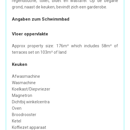
regendouche, toilet, bidet en wastafel. Op de begane
grond, naast de keuken, bevindt zich een garderobe.
Angaben zum Schwimmbad
Vloer oppervlakte
Approx property size: 176m² which includes 58m² of
terraces set on 103m² of land
Keuken
Afwasmachine
Wasmachine
Koelkast/Diepvriezer
Magnetron
Dichtbij winkelcentra
Oven
Broodrooster
Ketel
Koffiezet apparaat