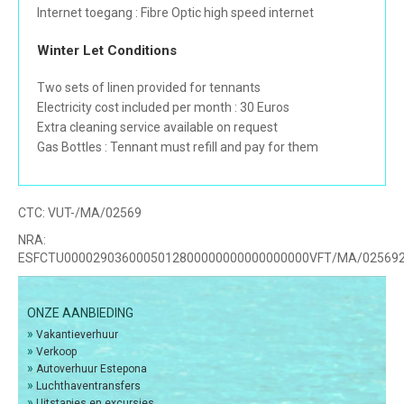
Internet toegang : Fibre Optic high speed internet
Winter Let Conditions
Two sets of linen provided for tennants
Electricity cost included per month : 30 Euros
Extra cleaning service available on request
Gas Bottles : Tennant must refill and pay for them
CTC:
VUT-/MA/02569
NRA:
ESFCTU0000290360005012800000000000000000VFT/MA/02569
ONZE AANBIEDING
»
Vakantieverhuur
»
Verkoop
»
Autoverhuur Estepona
»
Luchthaventransfers
»
Uitstapjes en excursies