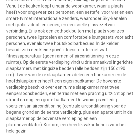
Vanuit de keuken loopt u naar de woonkamer, waar u plaats
heeft voor ongeveer zes personen, een eettafel voor vier en een
smart-tv met internationale zenders, waaronder Sky-kanalen
met gratis video's en series, en een snelle glasvezel wifi-
verbinding. Er is ook een eethoek buiten met plaats voor zes
personen, twee ligstoelen en comfortabele loungesets voor acht
personen, evenals twee houtskoolbarbecues. In de kelder
bevindt zich een kleine privé-fitnessruimte met wat
fitnessapparatuur (geen ramen of airconditioning in deze
ruimte). Op de eerste verdieping vindt u drie smaakvol ingerichte
slaapkamers met kingsize bedden (alle bedden zijn 150x190
cm). Twee van deze slaapkamers delen een badkamer en de
hoofdslaapkamer heeft een eigen badkamer. De bovenste
verdieping beschikt over een ruime slaapkamer met twee
eenpersoonsbedden, een terras met een prachtig uitzicht op het
strand en nog een grote badkamer. De woning is volledig
voorzien van airconditioning (centrale airconditioning voor de
begane grond en de eerste verdieping, plus een aparte unit in de
slaapkamer op de bovenste verdieping en een
plafondventilator). Kortom, een heerlijk vakantiehuis voor het
hele gezin.