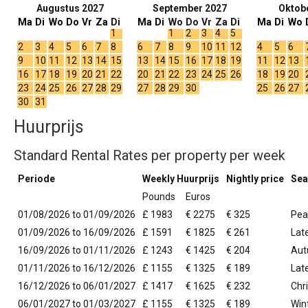
Augustus 2027
September 2027
Oktob
Ma
Di
Wo
Do
Vr
Za
Di
Ma
Di
Wo
Do
Vr
Za
Di
Ma
Di
Wo
1
1
2
3
4
5
2
3
4
5
6
7
8
6
7
8
9
10
11
12
4
5
6
9
10
11
12
13
14
15
13
14
15
16
17
18
19
11
12
13
16
17
18
19
20
21
22
20
21
22
23
24
25
26
18
19
20
23
24
25
26
27
28
29
27
28
29
30
25
26
27
30
31
Huurprijs
Standard Rental Rates per property per week
Periode
Weekly Huurprijs
Nightly price
Sea
Pounds
Euros
01/08/2026 to 01/09/2026
£ 1983
€ 2275
€ 325
Pea
01/09/2026 to 16/09/2026
£ 1591
€ 1825
€ 261
Lat
16/09/2026 to 01/11/2026
£ 1243
€ 1425
€ 204
Aut
01/11/2026 to 16/12/2026
£ 1155
€ 1325
€ 189
Lat
16/12/2026 to 06/01/2027
£ 1417
€ 1625
€ 232
Chr
06/01/2027 to 01/03/2027
£ 1155
€ 1325
€ 189
Win