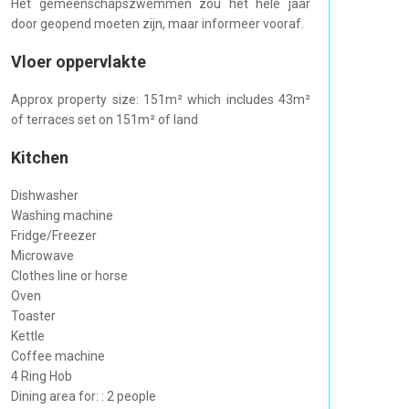
Het gemeenschapszwemmen zou het hele jaar
door geopend moeten zijn, maar informeer vooraf.
Vloer oppervlakte
Approx property size: 151m² which includes 43m²
of terraces set on 151m² of land
Kitchen
Dishwasher
Washing machine
Fridge/Freezer
Microwave
Clothes line or horse
Oven
Toaster
Kettle
Coffee machine
4 Ring Hob
Dining area for: : 2 people