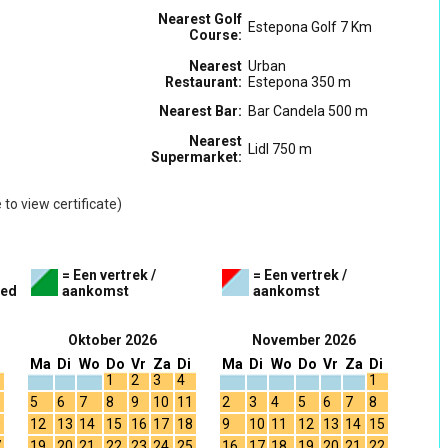
Nearest Golf
Estepona Golf 7 Km
Course:
Nearest
Urban
Restaurant:
Estepona 350 m
Nearest Bar:
Bar Candela 500 m
Nearest
Lidl 750 m
Supermarket:
to view certificate)
= Een vertrek /
= Een vertrek /
ved
aankomst
aankomst
Oktober 2026
November 2026
Ma
Di
Wo
Do
Vr
Za
Di
Ma
Di
Wo
Do
Vr
Za
Di
1
2
3
4
1
3
5
6
7
8
9
10
11
2
3
4
5
6
7
8
0
12
13
14
15
16
17
18
9
10
11
12
13
14
15
7
19
20
21
22
23
24
25
16
17
18
19
20
21
22