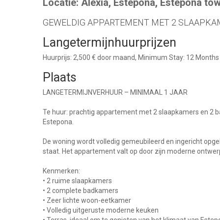
Locatie: Alexia, Estepona, Estepona to
GEWELDIG APPARTEMENT MET 2 SLAAPKAM
Langetermijnhuurprijzen
Huurprijs: 2,500 € door maand, Minimum Stay: 12 Months
Plaats
LANGETERMIJNVERHUUR – MINIMAAL 1 JAAR
Te huur: prachtig appartement met 2 slaapkamers en 2 ba
Estepona.
De woning wordt volledig gemeubileerd en ingericht opgele
staat. Het appartement valt op door zijn moderne ontwerp
Kenmerken:
• 2 ruime slaapkamers
• 2 complete badkamers
• Zeer lichte woon-eetkamer
• Volledig uitgeruste moderne keuken