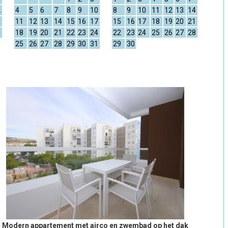
2
4
5
6
7
8
9
10
8
9
10
11
12
13
14
9
11
12
13
14
15
16
17
15
16
17
18
19
20
21
6
18
19
20
21
22
23
24
22
23
24
25
26
27
28
25
26
27
28
29
30
31
29
30
Modern appartement met airco en zwembad op het dak