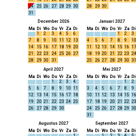
24
25
26
27
28
29
30
28
29
30
31
December 2026
Januari 2027
Ma
Di
Wo
Do
Vr
Za
Di
Ma
Di
Wo
Do
Vr
Za
Di
1
2
3
4
5
6
1
2
3
7
8
9
10
11
12
13
4
5
6
7
8
9
1
14
15
16
17
18
19
20
11
12
13
14
15
16
1
21
22
23
24
25
26
27
18
19
20
21
22
23
2
28
29
30
31
25
26
27
28
29
30
3
April 2027
Mei 2027
Ma
Di
Wo
Do
Vr
Za
Di
Ma
Di
Wo
Do
Vr
Za
Di
1
2
3
4
1
2
5
6
7
8
9
10
11
3
4
5
6
7
8
9
12
13
14
15
16
17
18
10
11
12
13
14
15
1
19
20
21
22
23
24
25
17
18
19
20
21
22
2
26
27
28
29
30
24
25
26
27
28
29
3
31
Augustus 2027
September 2027
Ma
Di
Wo
Do
Vr
Za
Di
Ma
Di
Wo
Do
Vr
Za
Di
1
1
2
3
4
5