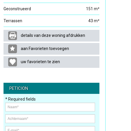
Geconstrueerd
151 m²
Terrassen
43 m²
details van deze woning afdrukken
aan Favorieten toevoegen
uw favorieten te zien
PETICION
* Required fields