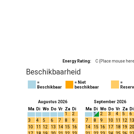
Energy Rating:
C (Place mouse here 
Beschikbaarheid
=
= Niet
=
Beschikbaar
beschikbaar
Reser
Augustus 2026
September 2026
Ma
Di
Wo
Do
Vr
Za
Di
Ma
Di
Wo
Do
Vr
Za
Di
1
2
1
2
3
4
5
6
3
4
5
6
7
8
9
7
8
9
10
11
12
1
10
11
12
13
14
15
16
14
15
16
17
18
19
2
17
18
19
20
21
22
23
21
22
23
24
25
26
2