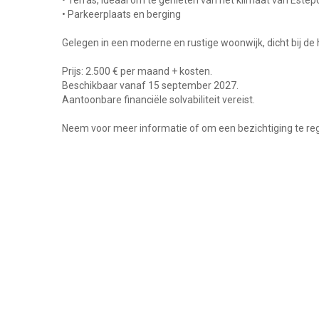
• Terras, ideaal om te genieten van het klimaat van Este
• Parkeerplaats en berging
Gelegen in een moderne en rustige woonwijk, dicht bij de
Prijs: 2.500 € per maand + kosten.
Beschikbaar vanaf 15 september 2027.
Aantoonbare financiële solvabiliteit vereist.
Neem voor meer informatie of om een bezichtiging te rege