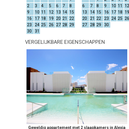
2
3
4
5
6
7
8
6
7
8
9
10
11
1
9
10
11
12
13
14
15
13
14
15
16
17
18
1
16
17
18
19
20
21
22
20
21
22
23
24
25
2
23
24
25
26
27
28
29
27
28
29
30
30
31
VERGELIJKBARE EIGENSCHAPPEN
Geweldig appartement met 2 slaapkamers in Alexia