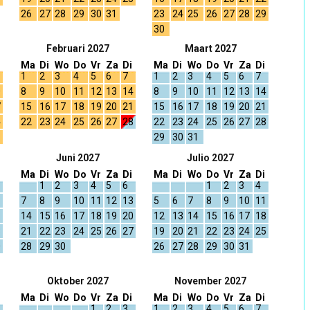
26
27
28
29
30
31
23
24
25
26
27
28
29
30
Februari 2027
Maart 2027
Ma
Di
Wo
Do
Vr
Za
Di
Ma
Di
Wo
Do
Vr
Za
Di
1
2
3
4
5
6
7
1
2
3
4
5
6
7
0
8
9
10
11
12
13
14
8
9
10
11
12
13
14
7
15
16
17
18
19
20
21
15
16
17
18
19
20
21
4
22
23
24
25
26
27
28
22
23
24
25
26
27
28
1
29
30
31
Juni 2027
Julio 2027
Ma
Di
Wo
Do
Vr
Za
Di
Ma
Di
Wo
Do
Vr
Za
Di
1
2
3
4
5
6
1
2
3
4
7
8
9
10
11
12
13
5
6
7
8
9
10
11
6
14
15
16
17
18
19
20
12
13
14
15
16
17
18
3
21
22
23
24
25
26
27
19
20
21
22
23
24
25
0
28
29
30
26
27
28
29
30
31
Oktober 2027
November 2027
Ma
Di
Wo
Do
Vr
Za
Di
Ma
Di
Wo
Do
Vr
Za
Di
1
2
3
1
2
3
4
5
6
7