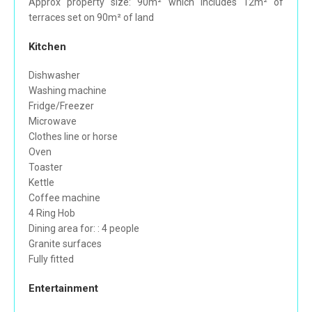
Approx property size: 90m² which includes 12m² of
terraces set on 90m² of land
Kitchen
Dishwasher
Washing machine
Fridge/Freezer
Microwave
Clothes line or horse
Oven
Toaster
Kettle
Coffee machine
4 Ring Hob
Dining area for: : 4 people
Granite surfaces
Fully fitted
Entertainment