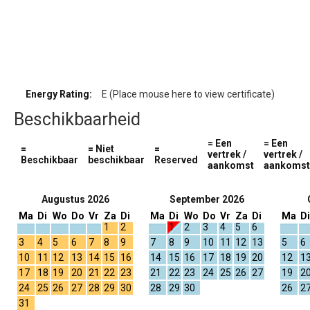
Energy Rating:
E (Place mouse here to view certificate)
Beschikbaarheid
= Een
= Een
=
= Niet
=
vertrek /
vertrek /
Beschikbaar
beschikbaar
Reserved
aankomst
aankomst
Augustus 2026
September 2026
Ma
Di
Wo
Do
Vr
Za
Di
Ma
Di
Wo
Do
Vr
Za
Di
Ma
Di
1
2
1
2
3
4
5
6
3
4
5
6
7
8
9
7
8
9
10
11
12
13
5
6
10
11
12
13
14
15
16
14
15
16
17
18
19
20
12
1
17
18
19
20
21
22
23
21
22
23
24
25
26
27
19
2
24
25
26
27
28
29
30
28
29
30
26
2
31