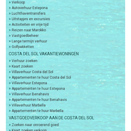
»
Verkoop
»
Autoverhuur Estepona
»
Luchthaventransfers
»
Uitstapjes en excursies
»
Activiteiten en vrije tijd
»
Reizen naar Marokko
»
Vastgoedbeheer
»
Lange termijn verhuur
»
Golfpakketten
COSTA DEL SOL VAKANTIEWONINGEN
»
Verhuur zoeken
»
Kaart zoeken
»
Villaverhuur Costa del Sol
»
Appartementen te huur Costa del Sol
»
Villaverhuur Estepona
»
Appartementen te huur Estepona
»
Villaverhuur Benahavis
»
Appartementen te huur Benahavis
»
Villaverhuur Marbella
»
Appartementen te huur Marbella
VASTGOEDVERKOOP AAN DE COSTA DEL SOL
»
Zoeken naar onroerend goed
»
Kaart zoeken verkoop