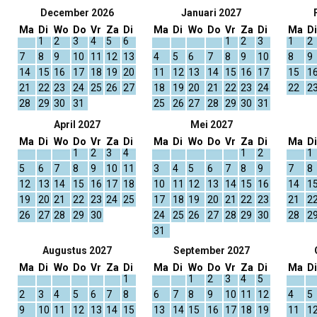
December 2026
Januari 2027
Ma
Di
Wo
Do
Vr
Za
Di
Ma
Di
Wo
Do
Vr
Za
Di
Ma
Di
1
2
3
4
5
6
1
2
3
1
2
7
8
9
10
11
12
13
4
5
6
7
8
9
10
8
9
14
15
16
17
18
19
20
11
12
13
14
15
16
17
15
1
21
22
23
24
25
26
27
18
19
20
21
22
23
24
22
2
28
29
30
31
25
26
27
28
29
30
31
April 2027
Mei 2027
Ma
Di
Wo
Do
Vr
Za
Di
Ma
Di
Wo
Do
Vr
Za
Di
Ma
Di
1
2
3
4
1
2
1
5
6
7
8
9
10
11
3
4
5
6
7
8
9
7
8
12
13
14
15
16
17
18
10
11
12
13
14
15
16
14
1
19
20
21
22
23
24
25
17
18
19
20
21
22
23
21
2
26
27
28
29
30
24
25
26
27
28
29
30
28
2
31
Augustus 2027
September 2027
Ma
Di
Wo
Do
Vr
Za
Di
Ma
Di
Wo
Do
Vr
Za
Di
Ma
Di
1
1
2
3
4
5
2
3
4
5
6
7
8
6
7
8
9
10
11
12
4
5
9
10
11
12
13
14
15
13
14
15
16
17
18
19
11
1