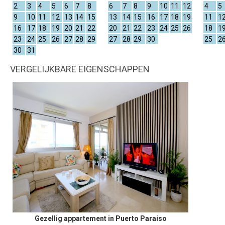
2
3
4
5
6
7
8
6
7
8
9
10
11
12
4
5
9
10
11
12
13
14
15
13
14
15
16
17
18
19
11
1
16
17
18
19
20
21
22
20
21
22
23
24
25
26
18
1
23
24
25
26
27
28
29
27
28
29
30
25
2
30
31
VERGELIJKBARE EIGENSCHAPPEN
Gezellig appartement in Puerto Paraiso