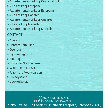
»
Appartementen te koop Costa del Sol
»
Villas te koop Estepona
»
Appartementen te koop Estepona
»
Villas te koop Casares
»
Appartementen te koop Casares
»
Villas te koop Marbella
»
Appartementen te koop Marbella
CONTACT
»
Contact
»
Contact Formulier
»
Over ons
»
Eigenaarsgebied
»
Sitemap
»
Costa del Sol Tourisme
»
Weer Costa del Sol
»
Algemene Voorwaarden
»
Privacybeleid
»
Cookiesbeleid
(c)2026 TIME IN SPAIN
TIME IN SPAIN HOLIDAYS S.L.
Puerto Paraiso Bl 7, Locale 23, Puerto de Estepona, Estepona 29680,