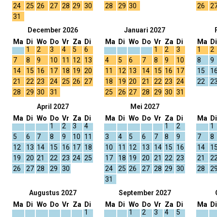
24
25
26
27
28
29
30
28
29
30
26
2
31
December 2026
Januari 2027
Ma
Di
Wo
Do
Vr
Za
Di
Ma
Di
Wo
Do
Vr
Za
Di
Ma
Di
1
2
3
4
5
6
1
2
3
1
2
7
8
9
10
11
12
13
4
5
6
7
8
9
10
8
9
14
15
16
17
18
19
20
11
12
13
14
15
16
17
15
1
21
22
23
24
25
26
27
18
19
20
21
22
23
24
22
2
28
29
30
31
25
26
27
28
29
30
31
April 2027
Mei 2027
Ma
Di
Wo
Do
Vr
Za
Di
Ma
Di
Wo
Do
Vr
Za
Di
Ma
Di
1
2
3
4
1
2
1
5
6
7
8
9
10
11
3
4
5
6
7
8
9
7
8
12
13
14
15
16
17
18
10
11
12
13
14
15
16
14
1
19
20
21
22
23
24
25
17
18
19
20
21
22
23
21
2
26
27
28
29
30
24
25
26
27
28
29
30
28
2
31
Augustus 2027
September 2027
Ma
Di
Wo
Do
Vr
Za
Di
Ma
Di
Wo
Do
Vr
Za
Di
Ma
Di
1
1
2
3
4
5