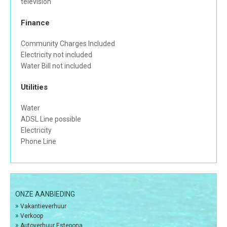
television
Finance
Community Charges Included
Electricity not included
Water Bill not included
Utilities
Water
ADSL Line possible
Electricity
Phone Line
ONZE AANBIEDING
»
Vakantieverhuur
»
Verkoop
»
Autoverhuur Estepona