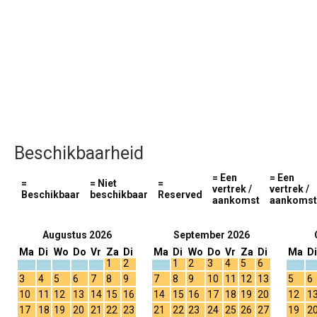
Beschikbaarheid
= Een
= Een
=
= Niet
=
vertrek /
vertrek /
Beschikbaar
beschikbaar
Reserved
aankomst
aankomst
Augustus 2026
September 2026
Ma
Di
Wo
Do
Vr
Za
Di
Ma
Di
Wo
Do
Vr
Za
Di
Ma
Di
1
2
1
2
3
4
5
6
3
4
5
6
7
8
9
7
8
9
10
11
12
13
5
6
10
11
12
13
14
15
16
14
15
16
17
18
19
20
12
1
17
18
19
20
21
22
23
21
22
23
24
25
26
27
19
2