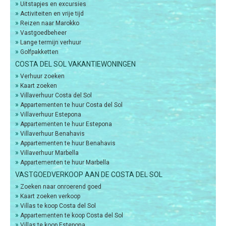
»
Uitstapjes en excursies
»
Activiteiten en vrije tijd
»
Reizen naar Marokko
»
Vastgoedbeheer
»
Lange termijn verhuur
»
Golfpakketten
COSTA DEL SOL VAKANTIEWONINGEN
»
Verhuur zoeken
»
Kaart zoeken
»
Villaverhuur Costa del Sol
»
Appartementen te huur Costa del Sol
»
Villaverhuur Estepona
»
Appartementen te huur Estepona
»
Villaverhuur Benahavis
»
Appartementen te huur Benahavis
»
Villaverhuur Marbella
»
Appartementen te huur Marbella
VASTGOEDVERKOOP AAN DE COSTA DEL SOL
»
Zoeken naar onroerend goed
»
Kaart zoeken verkoop
»
Villas te koop Costa del Sol
»
Appartementen te koop Costa del Sol
»
Villas te koop Estepona