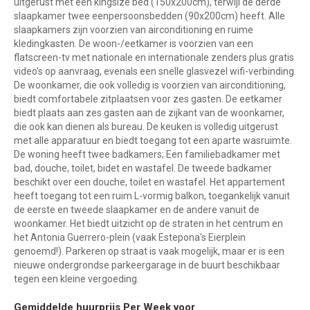
uitgerust met een kingsize bed (150x200cm), terwijl de derde
slaapkamer twee eenpersoonsbedden (90x200cm) heeft. Alle
slaapkamers zijn voorzien van airconditioning en ruime
kledingkasten. De woon-/eetkamer is voorzien van een
flatscreen-tv met nationale en internationale zenders plus gratis
video's op aanvraag, evenals een snelle glasvezel wifi-verbinding.
De woonkamer, die ook volledig is voorzien van airconditioning,
biedt comfortabele zitplaatsen voor zes gasten. De eetkamer
biedt plaats aan zes gasten aan de zijkant van de woonkamer,
die ook kan dienen als bureau. De keuken is volledig uitgerust
met alle apparatuur en biedt toegang tot een aparte wasruimte.
De woning heeft twee badkamers; Een familiebadkamer met
bad, douche, toilet, bidet en wastafel. De tweede badkamer
beschikt over een douche, toilet en wastafel. Het appartement
heeft toegang tot een ruim L-vormig balkon, toegankelijk vanuit
de eerste en tweede slaapkamer en de andere vanuit de
woonkamer. Het biedt uitzicht op de straten in het centrum en
het Antonia Guerrero-plein (vaak Estepona's Eierplein
genoemd!). Parkeren op straat is vaak mogelijk, maar er is een
nieuwe ondergrondse parkeergarage in de buurt beschikbaar
tegen een kleine vergoeding.
Gemiddelde huurprijs Per Week voor