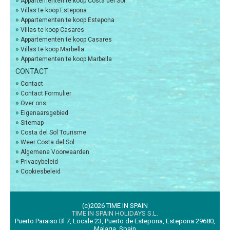
»
Appartementen te koop Costa del Sol
»
Villas te koop Estepona
»
Appartementen te koop Estepona
»
Villas te koop Casares
»
Appartementen te koop Casares
»
Villas te koop Marbella
»
Appartementen te koop Marbella
CONTACT
»
Contact
»
Contact Formulier
»
Over ons
»
Eigenaarsgebied
»
Sitemap
»
Costa del Sol Tourisme
»
Weer Costa del Sol
»
Algemene Voorwaarden
»
Privacybeleid
»
Cookiesbeleid
(c)2026 TIME IN SPAIN
TIME IN SPAIN HOLIDAYS S.L.
Puerto Paraiso Bl 7, Locale 23, Puerto de Estepona, Estepona 29680,
Malaga, Spain