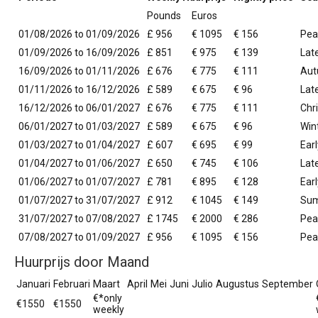
Pounds
Euros
01/08/2026 to 01/09/2026
£ 956
€ 1095
€ 156
Pea
01/09/2026 to 16/09/2026
£ 851
€ 975
€ 139
Lat
16/09/2026 to 01/11/2026
£ 676
€ 775
€ 111
Aut
01/11/2026 to 16/12/2026
£ 589
€ 675
€ 96
Lat
16/12/2026 to 06/01/2027
£ 676
€ 775
€ 111
Chr
06/01/2027 to 01/03/2027
£ 589
€ 675
€ 96
Win
01/03/2027 to 01/04/2027
£ 607
€ 695
€ 99
Earl
01/04/2027 to 01/06/2027
£ 650
€ 745
€ 106
Lat
01/06/2027 to 01/07/2027
£ 781
€ 895
€ 128
Ear
01/07/2027 to 31/07/2027
£ 912
€ 1045
€ 149
Su
31/07/2027 to 07/08/2027
£ 1745
€ 2000
€ 286
Pea
07/08/2027 to 01/09/2027
£ 956
€ 1095
€ 156
Pea
Huurprijs door Maand
Januari
Februari
Maart
April
Mei
Juni
Julio
Augustus
September
€*only
€1550
€1550
weekly