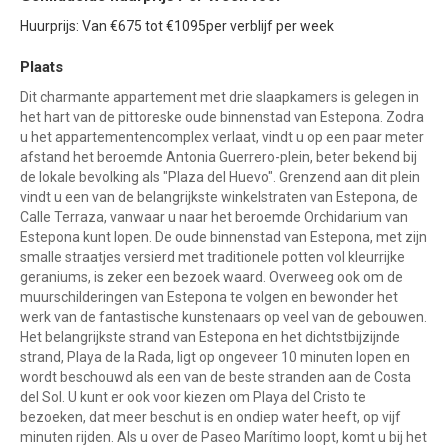
Huurprijs: Van €675 tot €1095per verblijf per week
Plaats
Dit charmante appartement met drie slaapkamers is gelegen in
het hart van de pittoreske oude binnenstad van Estepona. Zodra
u het appartementencomplex verlaat, vindt u op een paar meter
afstand het beroemde Antonia Guerrero-plein, beter bekend bij
de lokale bevolking als "Plaza del Huevo". Grenzend aan dit plein
vindt u een van de belangrijkste winkelstraten van Estepona, de
Calle Terraza, vanwaar u naar het beroemde Orchidarium van
Estepona kunt lopen. De oude binnenstad van Estepona, met zijn
smalle straatjes versierd met traditionele potten vol kleurrijke
geraniums, is zeker een bezoek waard. Overweeg ook om de
muurschilderingen van Estepona te volgen en bewonder het
werk van de fantastische kunstenaars op veel van de gebouwen.
Het belangrijkste strand van Estepona en het dichtstbijzijnde
strand, Playa de la Rada, ligt op ongeveer 10 minuten lopen en
wordt beschouwd als een van de beste stranden aan de Costa
del Sol. U kunt er ook voor kiezen om Playa del Cristo te
bezoeken, dat meer beschut is en ondiep water heeft, op vijf
minuten rijden. Als u over de Paseo Marítimo loopt, komt u bij het