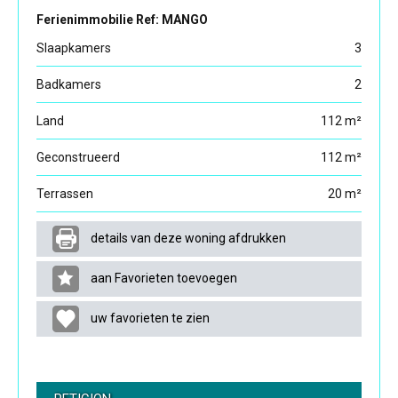
Ferienimmobilie Ref: MANGO
Slaapkamers
3
Badkamers
2
Land
112 m²
Geconstrueerd
112 m²
Terrassen
20 m²
details van deze woning afdrukken
aan Favorieten toevoegen
uw favorieten te zien