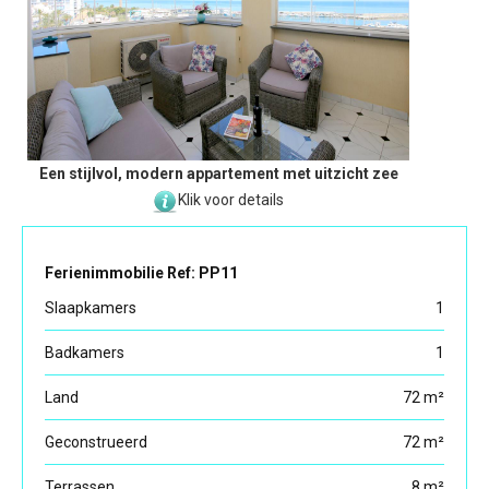
Een stijlvol, modern appartement met uitzicht zee
Klik voor details
Ferienimmobilie Ref: PP11
Slaapkamers
1
Badkamers
1
Land
72 m²
Geconstrueerd
72 m²
Terrassen
8 m²