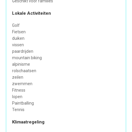
Geschikt voor families
Lokale Activiteiten
Golf
Fietsen
duiken
vissen
paardrijden
mountain biking
alpinisme
rolschaatsen
zeilen
zwemmen
Fitness
lopen
Paintballing
Tennis
Klimaatregeling