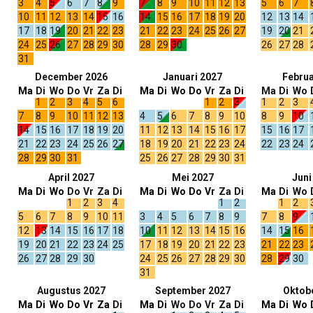
3
4
5
6
7
8
9
7
8
9
10
11
12
13
5
6
7
10
11
12
13
14
15
16
14
15
16
17
18
19
20
12
13
14
17
18
19
20
21
22
23
21
22
23
24
25
26
27
19
20
21
24
25
26
27
28
29
30
28
29
30
26
27
28
31
December 2026
Januari 2027
Februa
Ma
Di
Wo
Do
Vr
Za
Di
Ma
Di
Wo
Do
Vr
Za
Di
Ma
Di
Wo
1
2
3
4
5
6
1
2
3
1
2
3
7
8
9
10
11
12
13
4
5
6
7
8
9
10
8
9
10
14
15
16
17
18
19
20
11
12
13
14
15
16
17
15
16
17
21
22
23
24
25
26
27
18
19
20
21
22
23
24
22
23
24
28
29
30
31
25
26
27
28
29
30
31
April 2027
Mei 2027
Juni
Ma
Di
Wo
Do
Vr
Za
Di
Ma
Di
Wo
Do
Vr
Za
Di
Ma
Di
Wo
1
2
3
4
1
2
1
2
5
6
7
8
9
10
11
3
4
5
6
7
8
9
7
8
9
12
13
14
15
16
17
18
10
11
12
13
14
15
16
14
15
16
19
20
21
22
23
24
25
17
18
19
20
21
22
23
21
22
23
26
27
28
29
30
24
25
26
27
28
29
30
28
29
30
31
Augustus 2027
September 2027
Oktob
Ma
Di
Wo
Do
Vr
Za
Di
Ma
Di
Wo
Do
Vr
Za
Di
Ma
Di
Wo