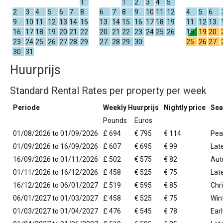
1
1
2
3
4
5
2
3
4
5
6
7
8
6
7
8
9
10
11
12
4
5
6
9
10
11
12
13
14
15
13
14
15
16
17
18
19
11
12
13
16
17
18
19
20
21
22
20
21
22
23
24
25
26
18
19
20
23
24
25
26
27
28
29
27
28
29
30
25
26
27
30
31
Huurprijs
Standard Rental Rates per property per week
Periode
Weekly Huurprijs
Nightly price
Sea
Pounds
Euros
01/08/2026 to 01/09/2026
£ 694
€ 795
€ 114
Pea
01/09/2026 to 16/09/2026
£ 607
€ 695
€ 99
Lat
16/09/2026 to 01/11/2026
£ 502
€ 575
€ 82
Aut
01/11/2026 to 16/12/2026
£ 458
€ 525
€ 75
Lat
16/12/2026 to 06/01/2027
£ 519
€ 595
€ 85
Chr
06/01/2027 to 01/03/2027
£ 458
€ 525
€ 75
Win
01/03/2027 to 01/04/2027
£ 476
€ 545
€ 78
Earl