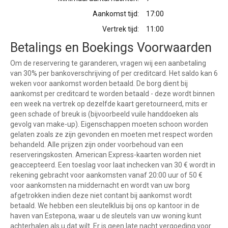
Aankomst tijd:
17:00
Vertrek tijd:
11:00
Betalings en Boekings Voorwaarden
Om de reservering te garanderen, vragen wij een aanbetaling
van 30% per bankoverschrijving of per creditcard. Het saldo kan 6
weken voor aankomst worden betaald. De borg dient bij
aankomst per creditcard te worden betaald - deze wordt binnen
een week na vertrek op dezelfde kaart geretourneerd, mits er
geen schade of breuk is (bijvoorbeeld vuile handdoeken als
gevolg van make-up). Eigenschappen moeten schoon worden
gelaten zoals ze zijn gevonden en moeten met respect worden
behandeld. Alle prijzen zijn onder voorbehoud van een
reserveringskosten. American Express-kaarten worden niet
geaccepteerd. Een toeslag voor laat inchecken van 30 € wordt in
rekening gebracht voor aankomsten vanaf 20:00 uur of 50 €
voor aankomsten na middernacht en wordt van uw borg
afgetrokken indien deze niet contant bij aankomst wordt
betaald. We hebben een sleutelkluis bij ons op kantoor in de
haven van Estepona, waar u de sleutels van uw woning kunt
achterhalen als u dat wilt. Er is geen late nacht vergoeding voor