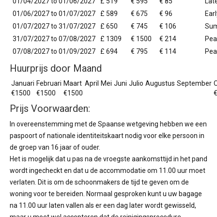
01/04/2027 to 01/06/2027
£ 519
€ 595
€ 85
Lat
01/06/2027 to 01/07/2027
£ 589
€ 675
€ 96
Ear
01/07/2027 to 31/07/2027
£ 650
€ 745
€ 106
Su
31/07/2027 to 07/08/2027
£ 1309
€ 1500
€ 214
Pea
07/08/2027 to 01/09/2027
£ 694
€ 795
€ 114
Pea
Huurprijs door Maand
Januari
Februari
Maart
April
Mei
Juni
Julio
Augustus
September
€1500
€1500
€1500
Prijs Voorwaarden:
In overeenstemming met de Spaanse wetgeving hebben we een
paspoort of nationale identiteitskaart nodig voor elke persoon in
de groep van 16 jaar of ouder.
Het is mogelijk dat u pas na de vroegste aankomsttijd in het pand
wordt ingecheckt en dat u de accommodatie om 11.00 uur moet
verlaten. Dit is om de schoonmakers de tijd te geven om de
woning voor te bereiden. Normaal gesproken kunt u uw bagage
na 11.00 uur laten vallen als er een dag later wordt gewisseld,