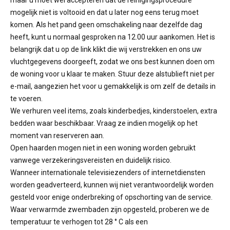
maar u moet wel accepteren dat de reinigingsprocedure
mogelijk niet is voltooid en dat u later nog eens terug moet
komen. Als het pand geen omschakeling naar dezelfde dag
heeft, kunt u normaal gesproken na 12.00 uur aankomen. Het is
belangrijk dat u op de link klikt die wij verstrekken en ons uw
vluchtgegevens doorgeeft, zodat we ons best kunnen doen om
de woning voor u klaar te maken. Stuur deze alstublieft niet per
e-mail, aangezien het voor u gemakkelijk is om zelf de details in
te voeren.
We verhuren veel items, zoals kinderbedjes, kinderstoelen, extra
bedden waar beschikbaar. Vraag ze indien mogelijk op het
moment van reserveren aan.
Open haarden mogen niet in een woning worden gebruikt
vanwege verzekeringsvereisten en duidelijk risico.
Wanneer internationale televisiezenders of internetdiensten
worden geadverteerd, kunnen wij niet verantwoordelijk worden
gesteld voor enige onderbreking of opschorting van de service.
Waar verwarmde zwembaden zijn opgesteld, proberen we de
temperatuur te verhogen tot 28 ° C als een