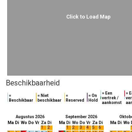
Click to Load Map
Beschikbaarheid
= Een
= E
=
= Niet
=
= On
vertrek /
ver
Beschikbaar
beschikbaar
Reserved
Hold
aankomst
aa
Augustus 2026
September 2026
Oktob
Ma
Di
Wo
Do
Vr
Za
Di
Ma
Di
Wo
Do
Vr
Za
Di
Ma
Di
Wo
1
2
1
2
3
4
5
6