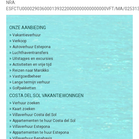
NRA:
ESFCTU0000290360001393220000000000000000VFT/MA/02531
ONZE AANBIEDING
»
Vakantieverhuur
»
Verkoop
»
Autoverhuur Estepona
»
Luchthaventransfers
»
Uitstapjes en excursies
»
Activiteiten en vrije tijd
»
Reizen naar Marokko
»
Vastgoedbeheer
»
Lange termijn verhuur
»
Golfpakketten
COSTA DEL SOL VAKANTIEWONINGEN
»
Verhuur zoeken
»
Kaart zoeken
»
Villaverhuur Costa del Sol
»
Appartementen te huur Costa del Sol
»
Villaverhuur Estepona
»
Appartementen te huur Estepona
»
Villaverhuur Benahavis