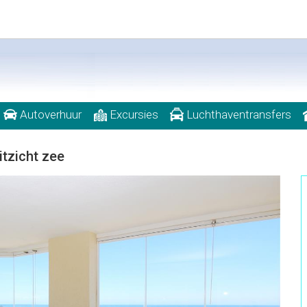
Autoverhuur
Excursies
Luchthaventransfers
itzicht zee