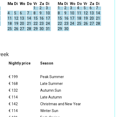
Ma
Di
Wo
Do
Vr
Za
Di
Ma
Di
Wo
Do
Vr
Za
Di
1
2
3
1
2
3
4
5
6
7
4
5
6
7
8
9
10
8
9
10
11
12
13
14
11
12
13
14
15
16
17
15
16
17
18
19
20
21
18
19
20
21
22
23
24
22
23
24
25
26
27
28
25
26
27
28
29
30
31
29
30
week
Nightly price
Season
5
€ 199
Peak Summer
5
€ 168
Late Summer
€ 132
Autumn Sun
€ 114
Late Autumn
€ 142
Christmas and New Year
€ 114
Winter Sun