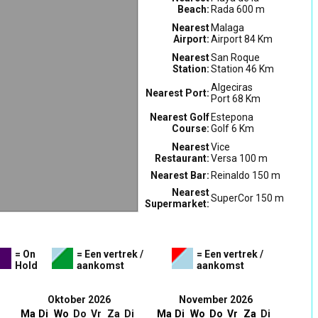
Beach:
Rada 600 m
Nearest
Malaga
Airport:
Airport 84 Km
Nearest
San Roque
Station:
Station 46 Km
Algeciras
Nearest Port:
Port 68 Km
Nearest Golf
Estepona
Course:
Golf 6 Km
Nearest
Vice
Restaurant:
Versa 100 m
Nearest Bar:
Reinaldo 150 m
Nearest
SuperCor 150 m
Supermarket:
= On
= Een vertrek /
= Een vertrek /
Hold
aankomst
aankomst
Oktober 2026
November 2026
Ma
Di
Wo
Do
Vr
Za
Di
Ma
Di
Wo
Do
Vr
Za
Di