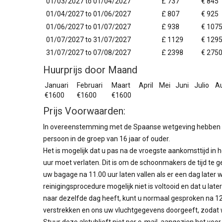
01/03/2027 to 01/04/2027
£ 737
€ 845
01/04/2027 to 01/06/2027
£ 807
€ 925
01/06/2027 to 01/07/2027
£ 938
€ 107
01/07/2027 to 31/07/2027
£ 1129
€ 129
31/07/2027 to 07/08/2027
£ 2398
€ 275
Huurprijs door Maand
Januari
Februari
Maart
April
Mei
Juni
Julio
A
€1600
€1600
€1600
Prijs Voorwaarden:
In overeenstemming met de Spaanse wetgeving hebben we 
persoon in de groep van 16 jaar of ouder.
Het is mogelijk dat u pas na de vroegste aankomsttijd i
uur moet verlaten. Dit is om de schoonmakers de tijd te
uw bagage na 11.00 uur laten vallen als er een dag later
reinigingsprocedure mogelijk niet is voltooid en dat u l
naar dezelfde dag heeft, kunt u normaal gesproken na 12.00
verstrekken en ons uw vluchtgegevens doorgeeft, zodat 