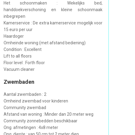
Het schoonmaken : Wekelijks bed,
handdoekverschoning en kleine schoonmaak
inbegrepen
Kamerservice : De extra kamerservice mogelijk voor
15 euro per uur
Haardoger
Omheinde woning (met afstand bediening)
Condition : Excellent
Lift to all floors
Floor level : Forth floor
Vacuum cleaner
Zwembaden
Aantal zwembaden : 2
Omheind zwembad voor kinderen
Community zwembad
Afstand van woning : Minder dan 20 meter weg
Community zonnebedden beschikbaar
Ong. afmetingen : 4x8 meter
Ong. diepte : van 50 cm tot 2 meter diep