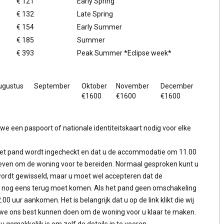
€ 121
Early Spring
€ 132
Late Spring
5
€ 154
Early Summer
5
€ 185
Summer
0
€ 393
Peak Summer *Eclipse week*
ugustus
September
Oktober
November
December
€1600
€1600
€1600
een paspoort of nationale identiteitskaart nodig voor elke
n het pand wordt ingecheckt en dat u de accommodatie om 11.00
 geven om de woning voor te bereiden. Normaal gesproken kunt u
 wordt gewisseld, maar u moet wel accepteren dat de
ater nog eens terug moet komen. Als het pand geen omschakeling
 uur aankomen. Het is belangrijk dat u op de link klikt die wij
we ons best kunnen doen om de woning voor u klaar te maken.