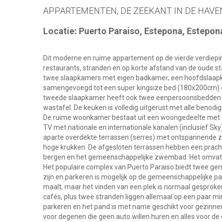
APPARTEMENTEN, DE ZEEKANT IN DE HAVEN.
Locatie: Puerto Paraiso, Estepona, Estepon
Dit moderne en ruime appartement op de vierde verdieping 
restaurants, stranden en op korte afstand van de oude st
twee slaapkamers met eigen badkamer; een hoofdslaa
samengevoegd tot een super kingsize bed (180x200cm) e
tweede slaapkamer heeft ook twee eenpersoonsbedden (
wastafel. De keuken is volledig uitgerust met alle benodi
De ruime woonkamer bestaat uit een woongedeelte met c
TV met nationale en internationale kanalen (inclusief Sk
aparte overdekte terrassen (serres) met ontspannende 
hoge krukken. De afgesloten terrassen hebben een prachti
bergen en het gemeenschappelijke zwembad. Het omvat oo
Het populaire complex van Puerto Paraiso biedt twee ge
zijn en parkeren is mogelijk op de gemeenschappelijke pa
maalt, maar het vinden van een plek is normaal gesprok
cafés, plus twee stranden liggen allemaal op een paar mi
parkeren en het pand is met name geschikt voor gezinnen,
voor degenen die geen auto willen huren en alles voor de 