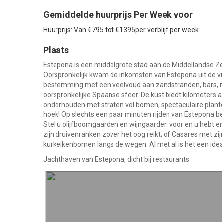
Gemiddelde huurprijs Per Week voor
Huurprijs: Van €795 tot €1395per verblijf per week
Plaats
Estepona is een middelgrote stad aan de Middellandse Ze
Oorspronkelijk kwam de inkomsten van Estepona uit de viss
bestemming met een veelvoud aan zandstranden, bars, res
oorspronkelijke Spaanse sfeer. De kust biedt kilometers a
onderhouden met straten vol bomen, spectaculaire plante
hoek! Op slechts een paar minuten rijden van Estepona bev
Stel u olijfboomgaarden en wijngaarden voor en u hebt e
zijn druivenranken zover het oog reikt; of Casares met zi
kurkeikenbomen langs de wegen. Al met al is het een ideal
Jachthaven van Estepona, dicht bij restaurants