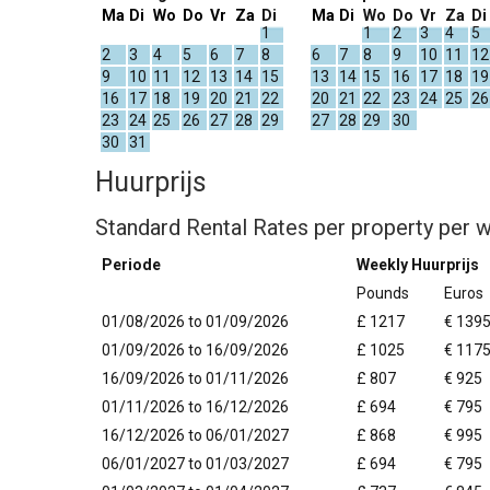
Ma
Di
Wo
Do
Vr
Za
Di
Ma
Di
Wo
Do
Vr
Za
Di
1
1
2
3
4
5
2
3
4
5
6
7
8
6
7
8
9
10
11
12
9
10
11
12
13
14
15
13
14
15
16
17
18
19
16
17
18
19
20
21
22
20
21
22
23
24
25
26
23
24
25
26
27
28
29
27
28
29
30
30
31
Huurprijs
Standard Rental Rates per property per 
Periode
Weekly Huurprijs
Pounds
Euros
01/08/2026 to 01/09/2026
£ 1217
€ 139
01/09/2026 to 16/09/2026
£ 1025
€ 117
16/09/2026 to 01/11/2026
£ 807
€ 925
01/11/2026 to 16/12/2026
£ 694
€ 795
16/12/2026 to 06/01/2027
£ 868
€ 995
06/01/2027 to 01/03/2027
£ 694
€ 795