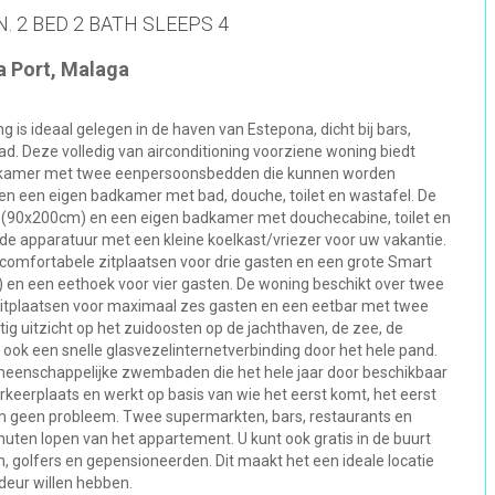
 2 BED 2 BATH SLEEPS 4
a Port, Malaga
is ideaal gelegen in de haven van Estepona, dicht bij bars,
ad. Deze volledig van airconditioning voorziene woning biedt
pkamer met twee eenpersoonsbedden die kunnen worden
n een eigen badkamer met bad, douche, toilet en wastafel. De
90x200cm) en een eigen badkamer met douchecabine, toilet en
gde apparatuur met een kleine koelkast/vriezer voor uw vakantie.
omfortabele zitplaatsen voor drie gasten en een grote Smart
y) en een eethoek voor vier gasten. De woning beschikt over twee
zitplaatsen voor maximaal zes gasten en een eetbar met twee
g uitzicht op het zuidoosten op de jachthaven, de zee, de
k een snelle glasvezelinternetverbinding door het hele pand.
meenschappelijke zwembaden die het hele jaar door beschikbaar
rkeerplaats en werkt op basis van wie het eerst komt, het eerst
en geen probleem. Twee supermarkten, bars, restaurants en
nuten lopen van het appartement. U kunt ook gratis in de buurt
 golfers en gepensioneerden. Dit maakt het een ideale locatie
deur willen hebben.