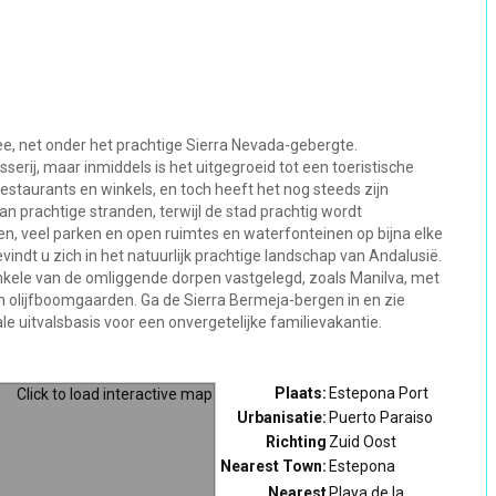
e, net onder het prachtige Sierra Nevada-gebergte.
erij, maar inmiddels is het uitgegroeid tot een toeristische
taurants en winkels, en toch heeft het nog steeds zijn
an prachtige stranden, terwijl de stad prachtig wordt
n, veel parken en open ruimtes en waterfonteinen op bijna elke
indt u zich in het natuurlijk prachtige landschap van Andalusië.
nkele van de omliggende dorpen vastgelegd, zoals Manilva, met
jn olijfboomgaarden. Ga de Sierra Bermeja-bergen in en zie
e uitvalsbasis voor een onvergetelijke familievakantie.
Plaats:
Estepona Port
Urbanisatie:
Puerto Paraiso
Richting
Zuid Oost
Nearest Town:
Estepona
Nearest
Playa de la