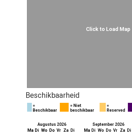
Click to Load Map
Beschikbaarheid
=
= Niet
=
Beschikbaar
beschikbaar
Reserved
Augustus 2026
September 2026
Ma
Di
Wo
Do
Vr
Za
Di
Ma
Di
Wo
Do
Vr
Za
Di