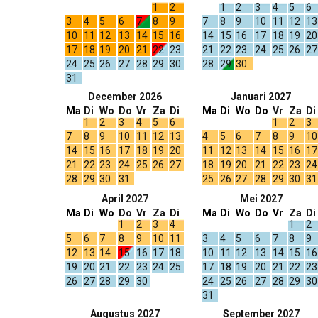
1
2
1
2
3
4
5
6
3
4
5
6
7
8
9
7
8
9
10
11
12
13
10
11
12
13
14
15
16
14
15
16
17
18
19
20
17
18
19
20
21
22
23
21
22
23
24
25
26
27
24
25
26
27
28
29
30
28
29
30
31
December 2026
Januari 2027
Ma
Di
Wo
Do
Vr
Za
Di
Ma
Di
Wo
Do
Vr
Za
Di
1
2
3
4
5
6
1
2
3
7
8
9
10
11
12
13
4
5
6
7
8
9
10
14
15
16
17
18
19
20
11
12
13
14
15
16
17
21
22
23
24
25
26
27
18
19
20
21
22
23
24
28
29
30
31
25
26
27
28
29
30
31
April 2027
Mei 2027
Ma
Di
Wo
Do
Vr
Za
Di
Ma
Di
Wo
Do
Vr
Za
Di
1
2
3
4
1
2
5
6
7
8
9
10
11
3
4
5
6
7
8
9
12
13
14
15
16
17
18
10
11
12
13
14
15
16
19
20
21
22
23
24
25
17
18
19
20
21
22
23
26
27
28
29
30
24
25
26
27
28
29
30
31
Augustus 2027
September 2027