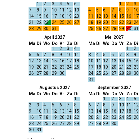
1
2
3
4
5
6
1
2
3
7
8
9
10
11
12
13
4
5
6
7
8
9
10
14
15
16
17
18
19
20
11
12
13
14
15
16
17
21
22
23
24
25
26
27
18
19
20
21
22
23
24
28
29
30
31
25
26
27
28
29
30
31
April 2027
Mei 2027
Ma
Di
Wo
Do
Vr
Za
Di
Ma
Di
Wo
Do
Vr
Za
Di
1
2
3
4
1
2
5
6
7
8
9
10
11
3
4
5
6
7
8
9
12
13
14
15
16
17
18
10
11
12
13
14
15
16
19
20
21
22
23
24
25
17
18
19
20
21
22
23
26
27
28
29
30
24
25
26
27
28
29
30
31
Augustus 2027
September 2027
Ma
Di
Wo
Do
Vr
Za
Di
Ma
Di
Wo
Do
Vr
Za
Di
1
1
2
3
4
5
2
3
4
5
6
7
8
6
7
8
9
10
11
12
9
10
11
12
13
14
15
13
14
15
16
17
18
19
16
17
18
19
20
21
22
20
21
22
23
24
25
26
23
24
25
26
27
28
29
27
28
29
30
30
31