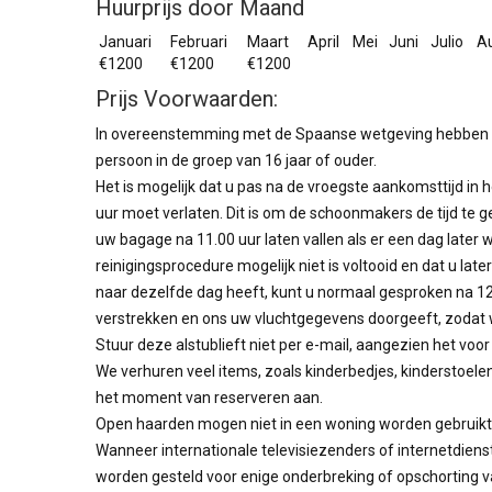
Huurprijs door Maand
Januari
Februari
Maart
April
Mei
Juni
Julio
A
€1200
€1200
€1200
Prijs Voorwaarden:
In overeenstemming met de Spaanse wetgeving hebben we 
persoon in de groep van 16 jaar of ouder.
Het is mogelijk dat u pas na de vroegste aankomsttijd i
uur moet verlaten. Dit is om de schoonmakers de tijd te
uw bagage na 11.00 uur laten vallen als er een dag later
reinigingsprocedure mogelijk niet is voltooid en dat u l
naar dezelfde dag heeft, kunt u normaal gesproken na 12.00
verstrekken en ons uw vluchtgegevens doorgeeft, zodat 
Stuur deze alstublieft niet per e-mail, aangezien het voor 
We verhuren veel items, zoals kinderbedjes, kinderstoele
het moment van reserveren aan.
Open haarden mogen niet in een woning worden gebruikt v
Wanneer internationale televisiezenders of internetdiens
worden gesteld voor enige onderbreking of opschorting v