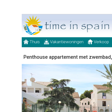
Thuis
Vakantiewoningen
Verkoop
Penthouse appartement met zwembad, a