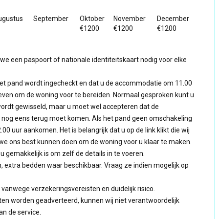
ugustus
September
Oktober
November
December
€1200
€1200
€1200
een paspoort of nationale identiteitskaart nodig voor elke
n het pand wordt ingecheckt en dat u de accommodatie om 11.00
 geven om de woning voor te bereiden. Normaal gesproken kunt u
 wordt gewisseld, maar u moet wel accepteren dat de
ater nog eens terug moet komen. Als het pand geen omschakeling
 uur aankomen. Het is belangrijk dat u op de link klikt die wij
we ons best kunnen doen om de woning voor u klaar te maken.
u gemakkelijk is om zelf de details in te voeren.
n, extra bedden waar beschikbaar. Vraag ze indien mogelijk op
anwege verzekeringsvereisten en duidelijk risico.
ten worden geadverteerd, kunnen wij niet verantwoordelijk
an de service.