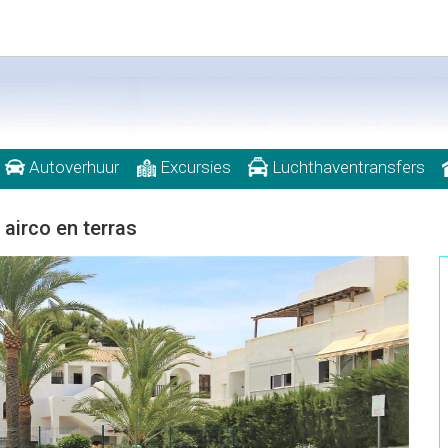
Autoverhuur
Excursies
Luchthaventransfers
irco en terras