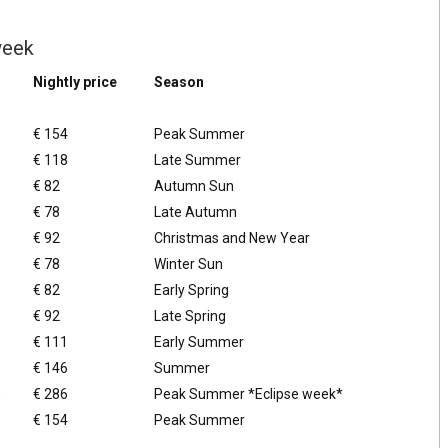
week
Nightly price
Season
5
€ 154
Peak Summer
€ 118
Late Summer
€ 82
Autumn Sun
€ 78
Late Autumn
€ 92
Christmas and New Year
€ 78
Winter Sun
€ 82
Early Spring
€ 92
Late Spring
€ 111
Early Summer
5
€ 146
Summer
0
€ 286
Peak Summer *Eclipse week*
5
€ 154
Peak Summer