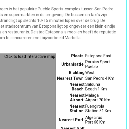
ningen in het populaire Pueblo Sports-complex tussen San Pedro
nts en supermarkten in de omgeving. De bussen en taxi's zijn
strand ligt op slechts 10/15 minuten lopen over de brug. De
 het stadscentrum van Estepona ligt op ongeveer een klein eindje
rs en restaurants. De stad Estepona is mooi en heeft de reputatie
om te concurreren met bijvoorbeeld Marbella.
Plaats:
Estepona East
Paraiso Sport
Urbanisatie:
Pueblo
Richting
West
Nearest Town:
San Pedro 4 Km
Nearest
Salduna
Beach:
Beach 1 Km
Nearest
Malaga
Airport:
Airport 70 Km
Nearest
Fuengirola
Station:
Station 51 Km
Algeciras
Nearest Port:
Port 68 Km
Nearest Golf