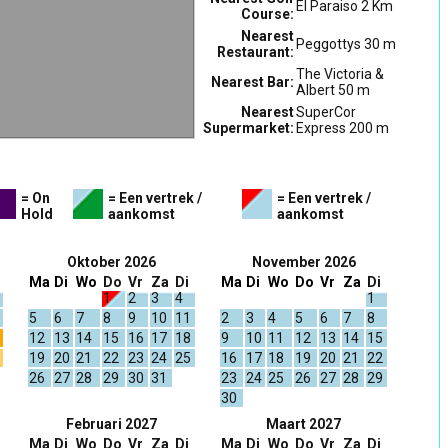
El Paraiso 2 Km
Course:
Nearest
Peggottys 30 m
Restaurant:
The Victoria &
Nearest Bar:
Albert 50 m
Nearest
SuperCor
Supermarket:
Express 200 m
= On
= Een vertrek /
= Een vertrek /
Hold
aankomst
aankomst
Oktober 2026
November 2026
Ma
Di
Wo
Do
Vr
Za
Di
Ma
Di
Wo
Do
Vr
Za
Di
1
2
3
4
1
5
6
7
8
9
10
11
2
3
4
5
6
7
8
12
13
14
15
16
17
18
9
10
11
12
13
14
15
19
20
21
22
23
24
25
16
17
18
19
20
21
22
26
27
28
29
30
31
23
24
25
26
27
28
29
30
Februari 2027
Maart 2027
Ma
Di
Wo
Do
Vr
Za
Di
Ma
Di
Wo
Do
Vr
Za
Di