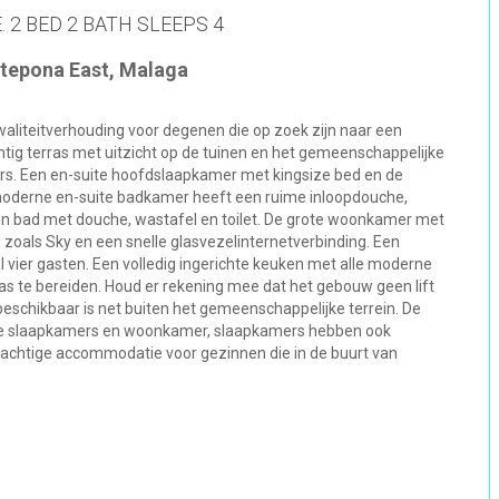
 2 BED 2 BATH SLEEPS 4
stepona East, Malaga
aliteitverhouding voor degenen die op zoek zijn naar een
chtig terras met uitzicht op de tuinen en het gemeenschappelijke
s. Een en-suite hoofdslaapkamer met kingsize bed en de
derne en-suite badkamer heeft een ruime inloopdouche,
en bad met douche, wastafel en toilet. De grote woonkamer met
n zoals Sky en een snelle glasvezelinternetverbinding. Een
vier gasten. Een volledig ingerichte keuken met alle moderne
as te bereiden. Houd er rekening mee dat het gebouw geen lift
eschikbaar is net buiten het gemeenschappelijke terrein. De
alle slaapkamers en woonkamer, slaapkamers hebben ook
 prachtige accommodatie voor gezinnen die in de buurt van