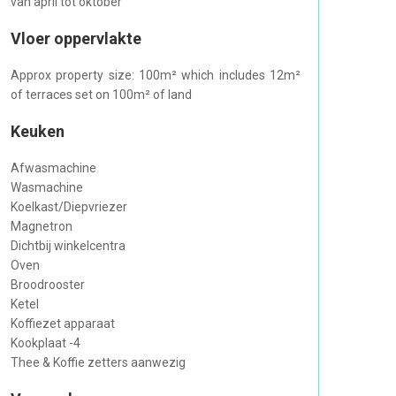
van april tot oktober
Vloer oppervlakte
Approx property size: 100m² which includes 12m²
of terraces set on 100m² of land
Keuken
Afwasmachine
Wasmachine
Koelkast/Diepvriezer
Magnetron
Dichtbij winkelcentra
Oven
Broodrooster
Ketel
Koffiezet apparaat
Kookplaat -4
Thee & Koffie zetters aanwezig