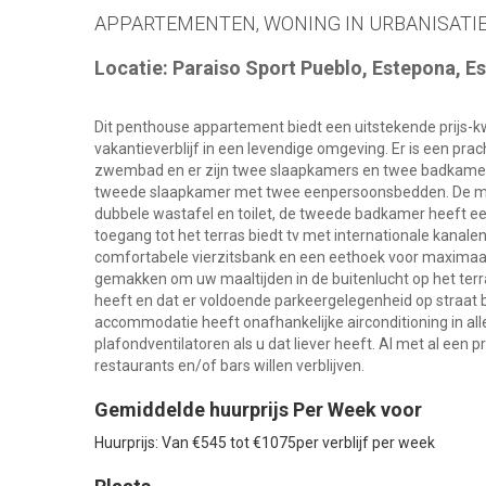
APPARTEMENTEN, WONING IN URBANISATIE.
Locatie: Paraiso Sport Pueblo, Estepona, E
Dit penthouse appartement biedt een uitstekende prijs-kw
vakantieverblijf in een levendige omgeving. Er is een pra
zwembad en er zijn twee slaapkamers en twee badkamer
tweede slaapkamer met twee eenpersoonsbedden. De mo
dubbele wastafel en toilet, de tweede badkamer heeft e
toegang tot het terras biedt tv met internationale kanale
comfortabele vierzitsbank en een eethoek voor maximaal 
gemakken om uw maaltijden in de buitenlucht op het terr
heeft en dat er voldoende parkeergelegenheid op straat b
accommodatie heeft onafhankelijke airconditioning in 
plafondventilatoren als u dat liever heeft. Al met al een
restaurants en/of bars willen verblijven.
Gemiddelde huurprijs Per Week voor
Huurprijs: Van €545 tot €1075per verblijf per week