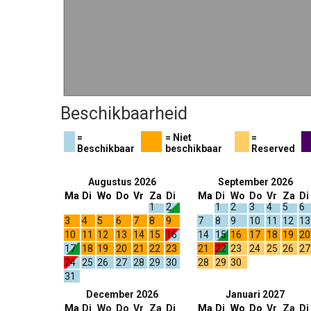
Beschikbaarheid
=
= Niet
=
Beschikbaar
beschikbaar
Reserved
Augustus 2026
September 2026
Ma
Di
Wo
Do
Vr
Za
Di
Ma
Di
Wo
Do
Vr
Za
Di
1
2
1
2
3
4
5
6
3
4
5
6
7
8
9
7
8
9
10
11
12
13
10
11
12
13
14
15
16
14
15
16
17
18
19
20
17
18
19
20
21
22
23
21
22
23
24
25
26
27
24
25
26
27
28
29
30
28
29
30
31
December 2026
Januari 2027
Ma
Di
Wo
Do
Vr
Za
Di
Ma
Di
Wo
Do
Vr
Za
Di