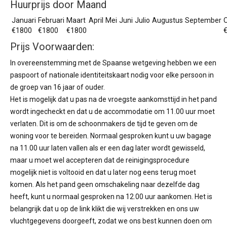
Huurprijs door Maand
Januari
Februari
Maart
April
Mei
Juni
Julio
Augustus
September
€1800
€1800
€1800
Prijs Voorwaarden:
In overeenstemming met de Spaanse wetgeving hebben we een
paspoort of nationale identiteitskaart nodig voor elke persoon in
de groep van 16 jaar of ouder.
Het is mogelijk dat u pas na de vroegste aankomsttijd in het pand
wordt ingecheckt en dat u de accommodatie om 11.00 uur moet
verlaten. Dit is om de schoonmakers de tijd te geven om de
woning voor te bereiden. Normaal gesproken kunt u uw bagage
na 11.00 uur laten vallen als er een dag later wordt gewisseld,
maar u moet wel accepteren dat de reinigingsprocedure
mogelijk niet is voltooid en dat u later nog eens terug moet
komen. Als het pand geen omschakeling naar dezelfde dag
heeft, kunt u normaal gesproken na 12.00 uur aankomen. Het is
belangrijk dat u op de link klikt die wij verstrekken en ons uw
vluchtgegevens doorgeeft, zodat we ons best kunnen doen om