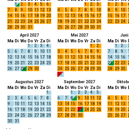
1
2
3
4
5
6
1
2
3
1
2
3
7
8
9
10
11
12
13
4
5
6
7
8
9
10
8
9
10
14
15
16
17
18
19
20
11
12
13
14
15
16
17
15
16
17
21
22
23
24
25
26
27
18
19
20
21
22
23
24
22
23
24
28
29
30
31
25
26
27
28
29
30
31
April 2027
Mei 2027
Juni
Ma
Di
Wo
Do
Vr
Za
Di
Ma
Di
Wo
Do
Vr
Za
Di
Ma
Di
Wo
1
2
3
4
1
2
1
2
5
6
7
8
9
10
11
3
4
5
6
7
8
9
7
8
9
12
13
14
15
16
17
18
10
11
12
13
14
15
16
14
15
16
19
20
21
22
23
24
25
17
18
19
20
21
22
23
21
22
23
26
27
28
29
30
24
25
26
27
28
29
30
28
29
30
31
Augustus 2027
September 2027
Oktob
Ma
Di
Wo
Do
Vr
Za
Di
Ma
Di
Wo
Do
Vr
Za
Di
Ma
Di
Wo
1
1
2
3
4
5
2
3
4
5
6
7
8
6
7
8
9
10
11
12
4
5
6
9
10
11
12
13
14
15
13
14
15
16
17
18
19
11
12
13
16
17
18
19
20
21
22
20
21
22
23
24
25
26
18
19
20
23
24
25
26
27
28
29
27
28
29
30
25
26
27
30
31