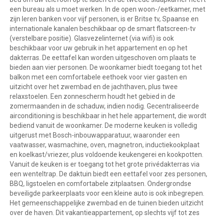
een bureau als u moet werken. In de open woon-/eetkamer, met
zijn leren banken voor vijf personen, is er Britse tv, Spaanse en
internationale kanalen beschikbaar op de smart flatscreen-tv
(verstelbare positie). Glasvezelinternet (via wifi) is ook
beschikbaar voor uw gebruik in het appartement en op het
dakterras. De eettafel kan worden uitgeschoven om plaats te
bieden aan vier personen. De woonkamer biedt toegang tot het
balkon met een comfortabele eethoek voor vier gasten en
uitzicht over het zwembad en de jachthaven, plus twee
relaxstoelen. Een zonnescherm houdt het gebied in de
zomermaanden in de schaduw, indien nodig. Gecentraliseerde
airconditioning is beschikbaar in het hele appartement, die wordt
bediend vanuit de woonkamer. De moderne keuken is volledig
uitgerust met Bosch-inbouwapparatuur, waaronder een
vaatwasser, wasmachine, oven, magnetron, inductiekookplaat
en koelkast/vriezer, plus voldoende keukengerei en kookpotten.
Vanuit de keuken is er toegang tot het grote privédakterras via
een wenteltrap. De daktuin biedt een eettafel voor zes personen,
BBQ, ligstoelen en comfortabele zitplaatsen. Ondergrondse
beveiligde parkeerplaats voor een kleine auto is ook inbegrepen.
Het gemeenschappelijke zwembad en de tuinen bieden uitzicht
over de haven. Dit vakantieappartement, op slechts vijf tot zes