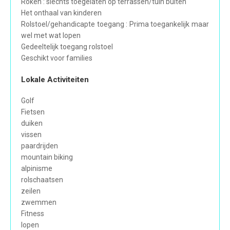
Roken : slechts toegelaten op terrassen/tuin buiten
Het onthaal van kinderen
Rolstoel/gehandicapte toegang : Prima toegankelijk maar
wel met wat lopen
Gedeeltelijk toegang rolstoel
Geschikt voor families
Lokale Activiteiten
Golf
Fietsen
duiken
vissen
paardrijden
mountain biking
alpinisme
rolschaatsen
zeilen
zwemmen
Fitness
lopen