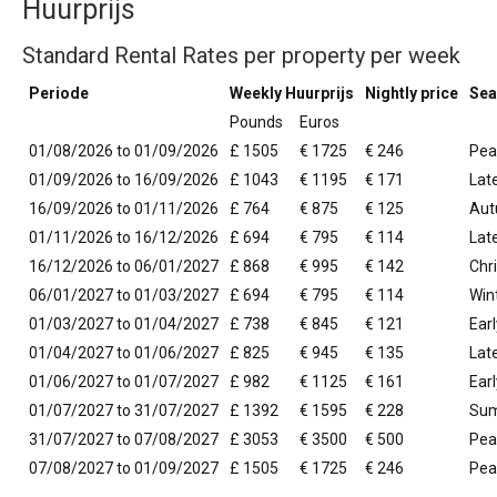
Huurprijs
Standard Rental Rates per property per week
Periode
Weekly Huurprijs
Nightly price
Sea
Pounds
Euros
01/08/2026 to 01/09/2026
£ 1505
€ 1725
€ 246
Pea
01/09/2026 to 16/09/2026
£ 1043
€ 1195
€ 171
Lat
16/09/2026 to 01/11/2026
£ 764
€ 875
€ 125
Aut
01/11/2026 to 16/12/2026
£ 694
€ 795
€ 114
Lat
16/12/2026 to 06/01/2027
£ 868
€ 995
€ 142
Chr
06/01/2027 to 01/03/2027
£ 694
€ 795
€ 114
Win
01/03/2027 to 01/04/2027
£ 738
€ 845
€ 121
Earl
01/04/2027 to 01/06/2027
£ 825
€ 945
€ 135
Lat
01/06/2027 to 01/07/2027
£ 982
€ 1125
€ 161
Ear
01/07/2027 to 31/07/2027
£ 1392
€ 1595
€ 228
Su
31/07/2027 to 07/08/2027
£ 3053
€ 3500
€ 500
Pea
07/08/2027 to 01/09/2027
£ 1505
€ 1725
€ 246
Pea