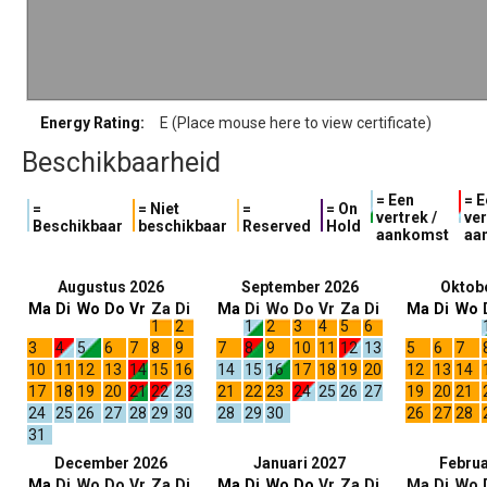
Energy Rating:
E (Place mouse here to view certificate)
Beschikbaarheid
= Een
= E
=
= Niet
=
= On
vertrek /
ver
Beschikbaar
beschikbaar
Reserved
Hold
aankomst
aa
Augustus 2026
September 2026
Oktob
Ma
Di
Wo
Do
Vr
Za
Di
Ma
Di
Wo
Do
Vr
Za
Di
Ma
Di
Wo
1
2
1
2
3
4
5
6
3
4
5
6
7
8
9
7
8
9
10
11
12
13
5
6
7
10
11
12
13
14
15
16
14
15
16
17
18
19
20
12
13
14
17
18
19
20
21
22
23
21
22
23
24
25
26
27
19
20
21
24
25
26
27
28
29
30
28
29
30
26
27
28
31
December 2026
Januari 2027
Februa
Ma
Di
Wo
Do
Vr
Za
Di
Ma
Di
Wo
Do
Vr
Za
Di
Ma
Di
Wo