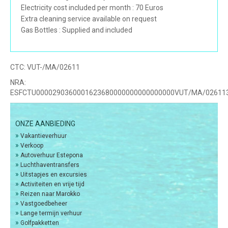
Electricity cost included per month : 70 Euros
Extra cleaning service available on request
Gas Bottles : Supplied and included
CTC:
VUT-/MA/02611
NRA:
ESFCTU0000290360001623680000000000000000VUT/MA/02611
ONZE AANBIEDING
»
Vakantieverhuur
»
Verkoop
»
Autoverhuur Estepona
»
Luchthaventransfers
»
Uitstapjes en excursies
»
Activiteiten en vrije tijd
»
Reizen naar Marokko
»
Vastgoedbeheer
»
Lange termijn verhuur
»
Golfpakketten